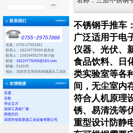
名称：
三层不锈钢
联系我们
不锈钢手推车：
广泛适用于电
传真：0755-27533381
仪器、光伏、
联系人：18124779269 程先生
联系人：15919455278 郭小姐
食品饮料、日
邮箱：
18124779269@163.com
邮编：518105
类实验室等各
地址：深圳市宝安区松岗镇溪头工业区
间，无尘室内
友情链接
百度
符合人机原理设计
谷歌
华企立方
锈、易清洗等优
深圳工具柜厂家
阿里巴巴
深圳市创富新源工业设备有限公司
重型设计防静电