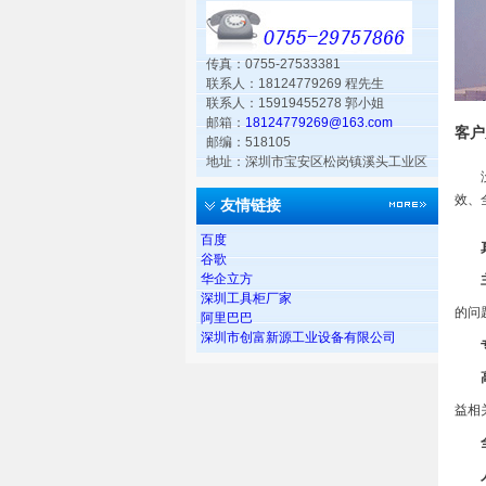
传真：0755-27533381
联系人：18124779269 程先生
联系人：15919455278 郭小姐
邮箱：
18124779269@163.com
客户
邮编：518105
地址：深圳市宝安区松岗镇溪头工业区
没有
效、
友情链接
百度
真
谷歌
华企立方
主
深圳工具柜厂家
的问
阿里巴巴
深圳市创富新源工业设备有限公司
专
高
益相
全
人