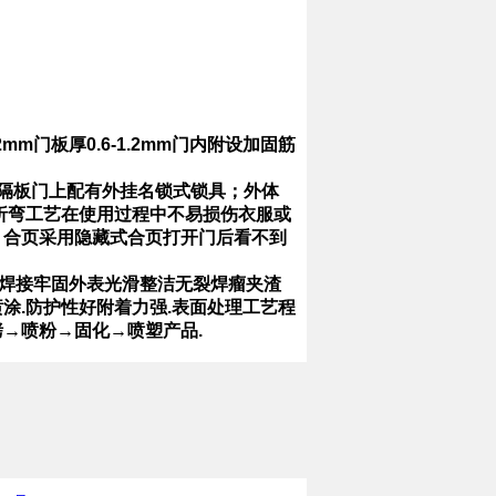
.2mm
门板厚
0.6-1.2mm
门内附设加固筋
隔板门上配有外挂名锁式锁具；外体
折弯工艺在使用过程中不易损伤衣服或
；合页采用隐藏式合页打开门后看不到
焊接牢固外表光滑整洁无裂焊瘤夹渣
喷涂
.
防护性好附着力强
.
表面处理工艺程
烤
→
喷粉
→
固化
→
喷塑产品
.