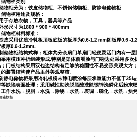
、储物柜类别
储物柜分为：铁皮储物柜、不锈钢储物柜、防静电储物柜
、储物柜用途及规格：
用于存放衣物，工具，器具等产品
外形尺寸为
1800
＊
900
＊
400mm
、储物柜材料标准：
铁皮采用优质冷轧板顶板底板的板厚为
0.6-1.2 mm
阁板厚
0.6 -1
背板厚
0.6-1.2mm.
制储物柜结构式样：柜体共分余扇门单扇门轻便灵活门内有一层
构采用模压冲折组装形成
.
特别是架体前看脸与门碰边处采用多次
品；门板结构采用双包边结构有足够的稳固性不易变形美观大方
页的装置结构使产品里外美观整洁
.
防静电储物柜采用冷轧板粉末静电喷涂每层承重能力不低于
35
㎏
穿等缺陷表面处理：采用碱性助洗脱脂酸洗除锈锌洗磷化后粉末
：工作水洗
→
脱脂
→
水洗
→
除锈
→
水洗
→
表调
→
磷化
→
水洗
→
烘
钢储物柜