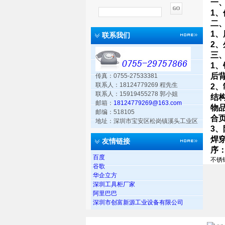
一
1
、
二
1
、
联系我们
2
、
三
1
、
后
传真：0755-27533381
联系人：18124779269 程先生
2
、
联系人：15919455278 郭小姐
结
邮箱：
18124779269@163.com
物
邮编：518105
合
地址：深圳市宝安区松岗镇溪头工业区
3
、
焊
友情链接
序
百度
不锈
谷歌
华企立方
深圳工具柜厂家
阿里巴巴
深圳市创富新源工业设备有限公司