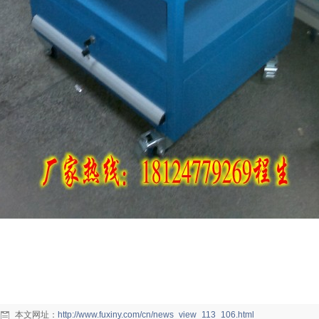
本文网址：
http://www.fuxiny.com/cn/news_view_113_106.html